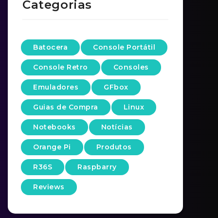
Categorias
Batocera
Console Portátil
Console Retro
Consoles
Emuladores
GFbox
Guias de Compra
Linux
Notebooks
Notícias
Orange Pi
Produtos
R36S
Raspbarry
Reviews