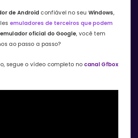
or de Android
confiável no seu
Windows
,
eles
emuladores de terceiros que podem
emulador oficial do Google
, você tem
mos ao passo a passo?
so, segue o vídeo completo no
canal Gfbox